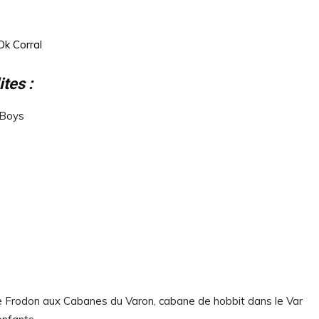
Ok Corral
tes :
 Boys