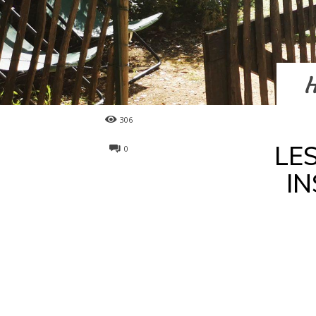
H
306
LE
0
IN