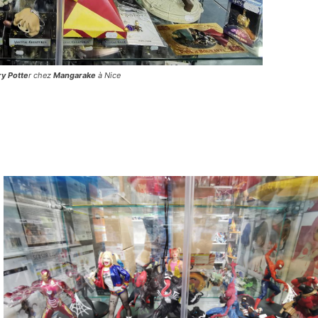
ry Potte
r chez
Mangarake
à Nice