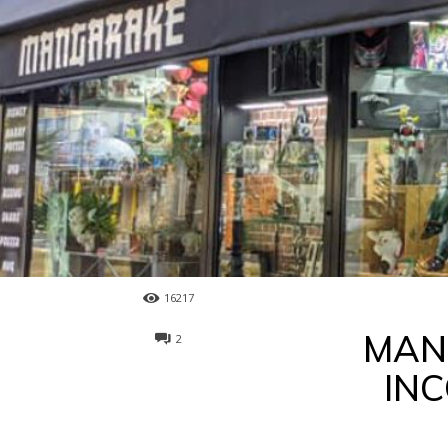
16217
MANG
2
IN