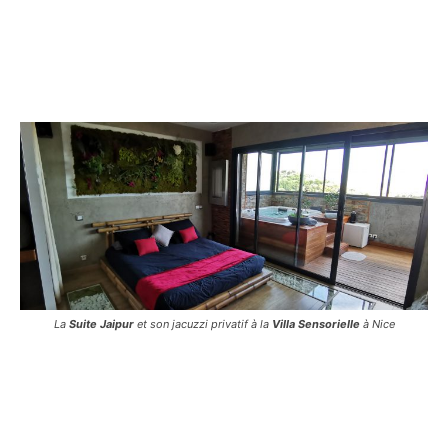
La
Suite Jaipur
et son jacuzzi privatif à la
Villa Sensorielle
à Nice